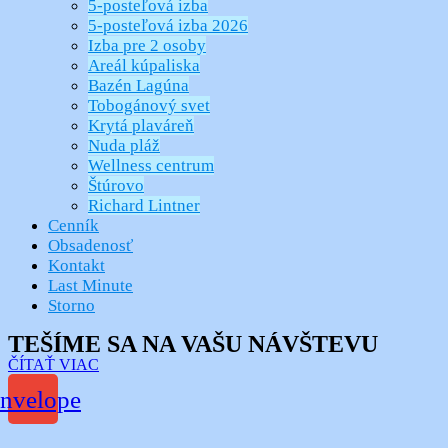
5-posteľová izba
5-posteľová izba 2026
Izba pre 2 osoby
Areál kúpaliska
Bazén Lagúna
Tobogánový svet
Krytá plaváreň
Nuda pláž
Wellness centrum
Štúrovo
Richard Lintner
Cenník
Obsadenosť
Kontakt
Last Minute
Storno
TEŠÍME SA NA VAŠU NÁVŠTEVU
ČÍTAŤ VIAC
nvelope