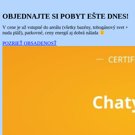
OBJEDNAJTE SI POBYT EŠTE DNES!
V cene je už vstupné do areálu (všetky bazény, tobogánový svet +
nuda pláž), parkovné, ceny energií aj dobrá nálada
POZRIEŤ OBSADENOSŤ