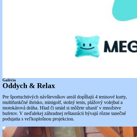
Galéria
Oddych & Relax
Pre športuchtivých návštevníkov areál dopĺňajú 4 tenisové kurty,
multifunkčné ihrisko, minigolf, stolný tenis, plážový volejbal a
motokárová dráha. Hlad či smäd si môžete uhasiť v množstve
bufetov. V neďalekej záhradnej reštaurácii bývajú rôzne tanečné
podujatia s veľkoplošnou projekciou.