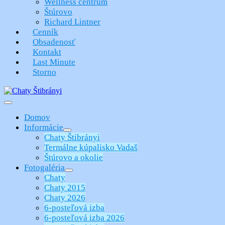
Wellness centrum
Štúrovo
Richard Lintner
Cenník
Obsadenosť
Kontakt
Last Minute
Storno
Menu
Toggle
Domov
Informácie
Menu
Chaty Štibrányi
Toggle
Termálne kúpalisko Vadaš
Štúrovo a okolie
Fotogaléria
Menu
Chaty
Toggle
Chaty 2015
Chaty 2026
6-posteľová izba
6-posteľová izba 2026