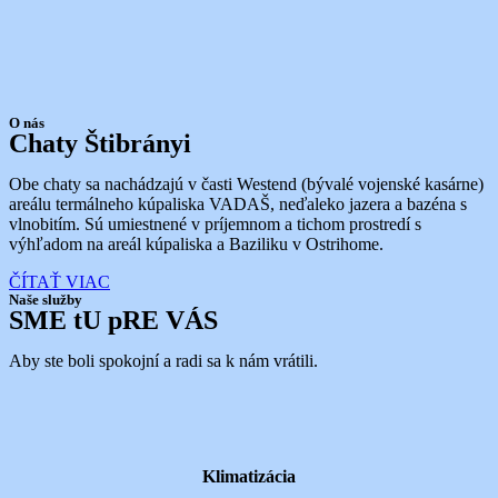
O nás
Chaty Štibrányi
Obe chaty sa nachádzajú v časti Westend (bývalé vojenské kasárne)
areálu termálneho kúpaliska VADAŠ, neďaleko jazera a bazéna s
vlnobitím. Sú umiestnené v príjemnom a tichom prostredí s
výhľadom na areál kúpaliska a Baziliku v Ostrihome.
ČÍTAŤ VIAC
Naše služby
SME tU pRE VÁS
Aby ste boli spokojní a radi sa k nám vrátili.
Klimatizácia