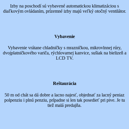
Izby na poschodí sú vybavené automatickou klimatizáciou s
diaľkovým ovládaním, prízemné izby majú veľký otočný ventilátor.
Vybavenie
Vybavenie vrátane chladničky s mrazničkou, mikrovlnnej rúry,
dvojplatničkového variča, rýchlovarnej kanvice, sušiak na bielizeň a
LCD TV.
Reštaurácia
50 m od chát sa dá dobre a lacno najesť, objednať za lacný peniaz
polpenziu i plnú penziu, prípadne si len tak posedieť pri pive. Je tu
tiež malá predajňa.