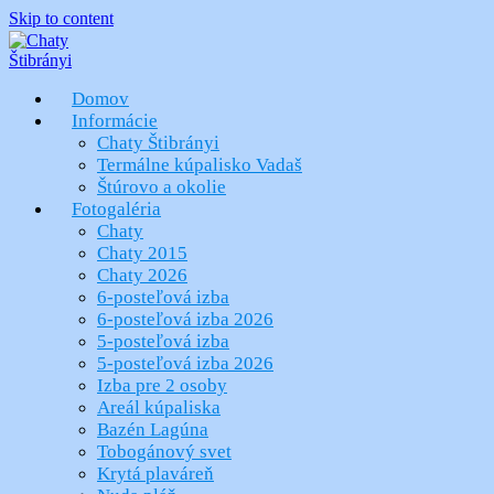
Skip to content
Domov
Informácie
Chaty Štibrányi
Termálne kúpalisko Vadaš
Štúrovo a okolie
Fotogaléria
Chaty
Chaty 2015
Chaty 2026
6-posteľová izba
6-posteľová izba 2026
5-posteľová izba
5-posteľová izba 2026
Izba pre 2 osoby
Areál kúpaliska
Bazén Lagúna
Tobogánový svet
Krytá plaváreň