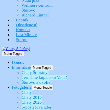
Nuda pláž
Wellness centrum
Štúrovo
Richard Lintner
Cenník
Obsadenosť
Kontakt
Last Minute
Storno
Menu Toggle
Domov
Informácie
Menu Toggle
Chaty Štibrányi
Termálne kúpalisko Vadaš
Štúrovo a okolie
Fotogaléria
Menu Toggle
Chaty
Chaty 2015
Chaty 2026
6-posteľová izba