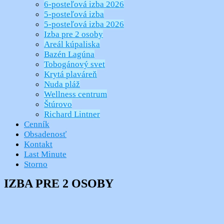
6-posteľová izba 2026
5-posteľová izba
5-posteľová izba 2026
Izba pre 2 osoby
Areál kúpaliska
Bazén Lagúna
Tobogánový svet
Krytá plaváreň
Nuda pláž
Wellness centrum
Štúrovo
Richard Lintner
Cenník
Obsadenosť
Kontakt
Last Minute
Storno
IZBA PRE 2 OSOBY